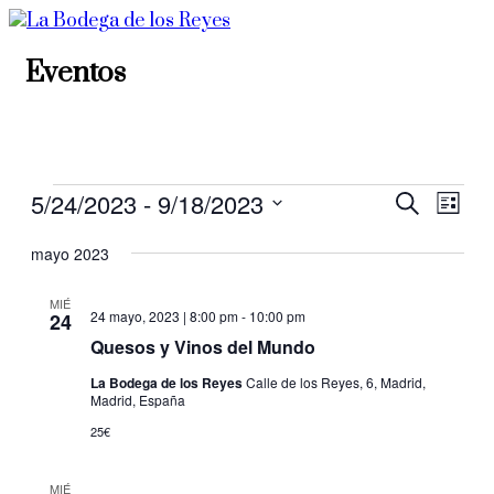
Eventos
Eventos
5/24/2023
 - 
9/18/2023
Navega
Nav
Buscar
Lista
de
Selecciona
de
mayo 2023
vista
la
búsque
fecha.
de
MIÉ
y
Even
24 mayo, 2023 | 8:00 pm
-
10:00 pm
24
vistas
Quesos y Vinos del Mundo
de
La Bodega de los Reyes
Calle de los Reyes, 6, Madrid,
Madrid, España
Eventos
25€
MIÉ