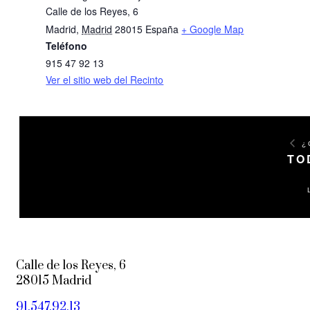
Calle de los Reyes, 6
Madrid
,
Madrid
28015
España
+ Google Map
Teléfono
915 47 92 13
Ver el sitio web del Recinto
¿
TO
Calle de los Reyes, 6
28015 Madrid
91.547.92.13