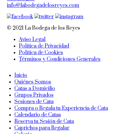
info@labodegadelosreyes.com
© 2021 La Bodega de los Reyes
Aviso Legal
Política de Privacidad
Política de Cookies
Términos y Condiciones Generales
Inicio
Quiénes Somos
Catas a Domicilio
Grupos Privados
Sesiones de Cata
Compra o Regala tu Experiencia de Cata
Calendario de Catas
Reserva tu Sesión de Cata
Caprichos para Regalar