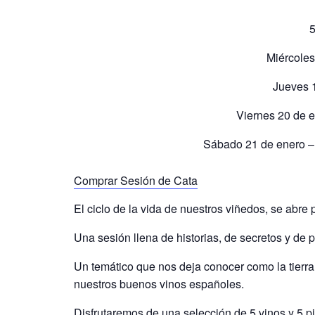
5
Miércoles
Jueves 1
Viernes 20 de e
Sábado 21 de enero – 
Comprar Sesión de Cata
El ciclo de la vida de nuestros viñedos, se abre
Una sesión llena de historias, de secretos y de 
Un temático que nos deja conocer como la tierra, 
nuestros buenos vinos españoles.
Disfrutaremos de una selección de 5 vinos y 5 p