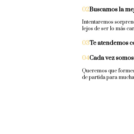
02
Buscamos la mej
Intentaremos sorpren
lejos de ser lo más car
03
Te atendemos 
04
Cada vez somos
Queremos que formes p
de partida para much