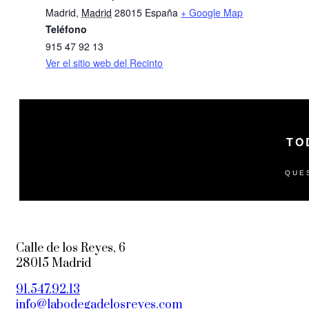
Madrid
,
Madrid
28015
España
+ Google Map
Teléfono
915 47 92 13
Ver el sitio web del Recinto
TO
QUE
Calle de los Reyes, 6
28015 Madrid
91.547.92.13
info@labodegadelosreyes.com