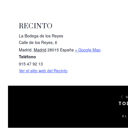
RECINTO
La Bodega de los Reyes
Calle de los Reyes, 6
Madrid
,
Madrid
28015
España
+ Google Map
Teléfono
915 47 92 13
Ver el sitio web del Recinto
G
TO
EL