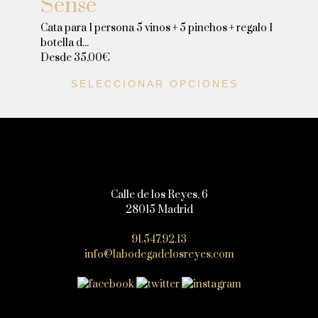
Sense
Cata para 1 persona 5 vinos + 5 pinchos + regalo 1
botella d...
Desde
35,00
€
SELECCIONAR OPCIONES
Calle de los Reyes, 6
28015 Madrid
91.547.92.13
info@labodegadelosreyes.com