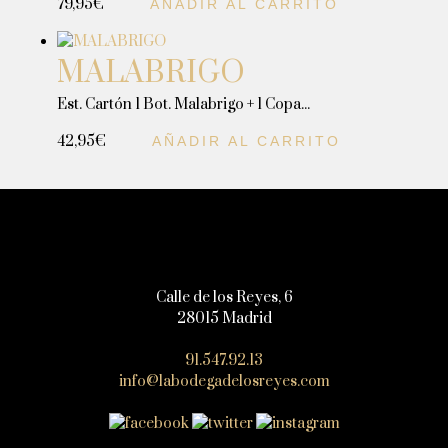
79,95
€
AÑADIR AL CARRITO
MALABRIGO
Est. Cartón 1 Bot. Malabrigo + 1 Copa...
42,95
€
AÑADIR AL CARRITO
Calle de los Reyes, 6
28015 Madrid
91.547.92.13
info@labodegadelosreyes.com