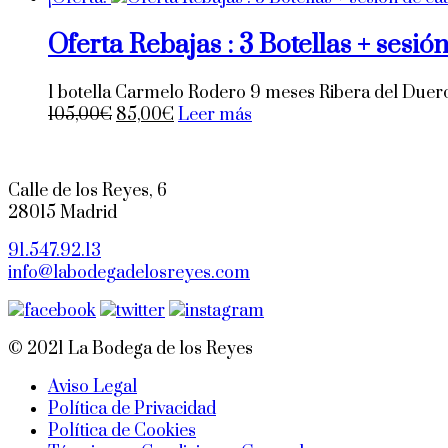
Oferta Rebajas : 3 Botellas + sesió
1 botella Carmelo Rodero 9 meses Ribera del Duero 
El
El
105,00
€
85,00
€
Leer más
precio
precio
original
actual
era:
es:
Calle de los Reyes, 6
105,00€.
85,00€.
28015 Madrid
91.547.92.13
info@labodegadelosreyes.com
© 2021 La Bodega de los Reyes
Aviso Legal
Política de Privacidad
Política de Cookies