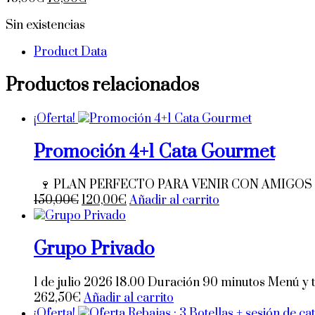
precio
precio
Sin existencias
original
actual
era:
es:
Product Data
75,00€.
70,00€.
Productos relacionados
¡Oferta!
Promoción 4+1 Cata Gourmet
🍷 PLAN PERFECTO PARA VENIR CON AMIGOS 
El
El
150,00
€
120,00
€
Añadir al carrito
precio
precio
original
actual
Grupo Privado
era:
es:
150,00€.
120,00€.
1 de julio 2026 18.00 Duración 90 minutos Menú y 
262,50
€
Añadir al carrito
¡Oferta!