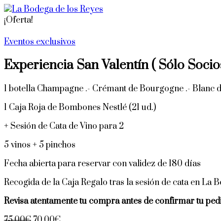
¡Oferta!
Eventos exclusivos
Experiencia San Valentín ( Sólo Socios
1 botella Champagne .- Crémant de Bourgogne .- Blanc 
1 Caja Roja de Bombones Nestlé (21 ud.)
+ Sesión de Cata de Vino para 2
5 vinos + 5 pinchos
Fecha abierta para reservar con validez de 180 días
Recogida de la Caja Regalo tras la sesión de cata en La 
Revisa atentamente tu compra antes de confirmar tu ped
El
El
75,00
€
70,00
€