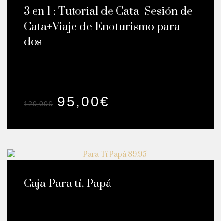
3 en 1 : Tutorial de Cata+Sesión de
Cata+Viaje de Enoturismo para
dos
Caja de Regalo .- Estuche de lujo Tres experiencias
en un...
95,00
€
120,00
€
Caja Para tí, Papá
2 sesiones de cata 5 Vinos + 5 Pinchos 2 copas de