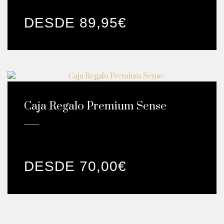
Vino Tron
DESDE
89,95
€
Caja Regalo Premium Sense
Cata para 2 personas 5 vinos + 5 pinchos + regalo 1
botella ...
DESDE
70,00
€