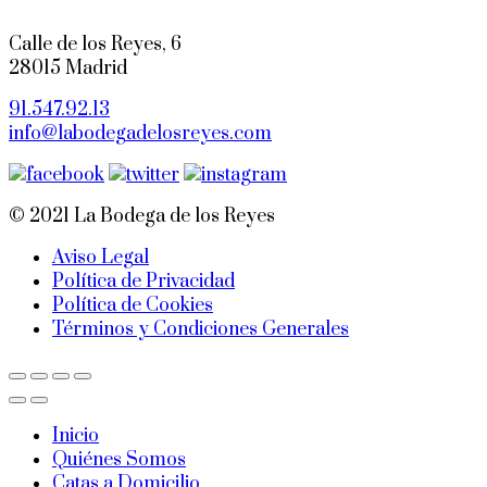
original
actual
era:
es:
Calle de los Reyes, 6
60,00€.
55,00€.
28015 Madrid
91.547.92.13
info@labodegadelosreyes.com
© 2021 La Bodega de los Reyes
Aviso Legal
Política de Privacidad
Política de Cookies
Términos y Condiciones Generales
Inicio
Quiénes Somos
Catas a Domicilio