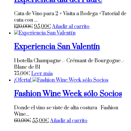
Cata de Vino para 2 + Visita a Bodega +Tutorial de
cata con ...
El
El
120,00
€
95,00
€
Añadir al carrito
precio
precio
original
actual
Experiencia San Valentín
era:
es:
120,00€.
95,00€.
1 botella Champagne .- Crémant de Bourgogne .-
Blanc de Bl
75,00
€
Leer más
¡Oferta!
Fashion Wine Week sólo Socios
Donde el vino se viste de alta costura Fashion
Wine...
El
El
60,00
€
55,00
€
Añadir al carrito
precio
precio