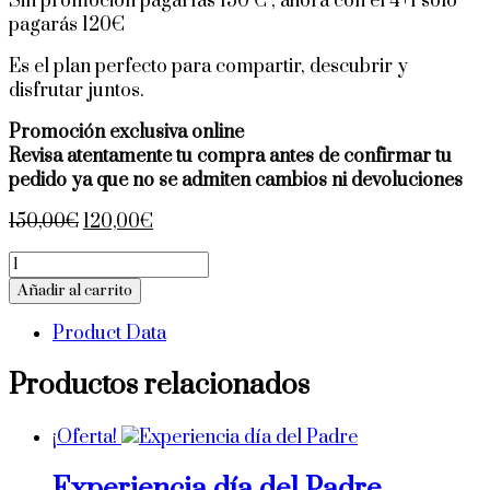
Sin promoción pagarías 150 € , ahora con el 4+1 sólo
pagarás 120€
Es el plan perfecto para compartir, descubrir y
disfrutar juntos.
Promoción exclusiva online
Revisa atentamente tu compra antes de confirmar tu
pedido ya que no se admiten cambios ni devoluciones
El
El
150,00
€
120,00
€
precio
precio
Promoción
original
actual
4+1
Añadir al carrito
era:
es:
Cata
150,00€.
120,00€.
Product Data
Gourmet
cantidad
Productos relacionados
¡Oferta!
Experiencia día del Padre