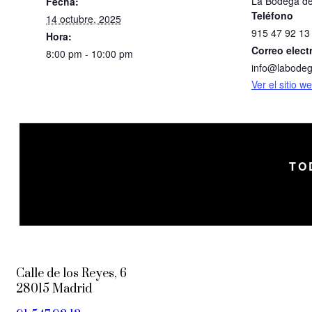
La Bodega de
Fecha:
Teléfono
14 octubre, 2025
915 47 92 13
Hora:
Correo elect
8:00 pm - 10:00 pm
info@labodeg
Ver el sitio 
TO
Calle de los Reyes, 6
28015 Madrid