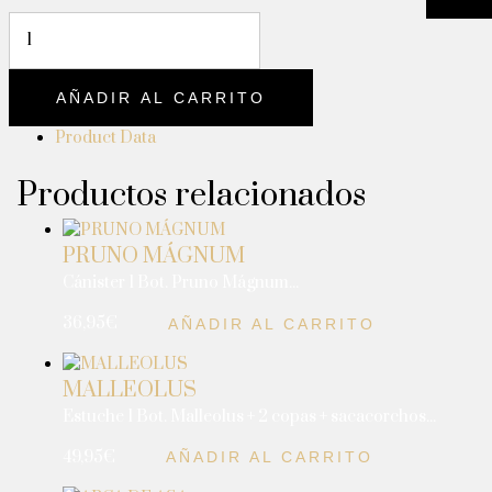
AÑADIR AL CARRITO
Product Data
Productos relacionados
PRUNO MÁGNUM
Cánister 1 Bot. Pruno Mágnum...
36,95
€
AÑADIR AL CARRITO
MALLEOLUS
Estuche 1 Bot. Malleolus + 2 copas + sacacorchos...
49,95
€
AÑADIR AL CARRITO