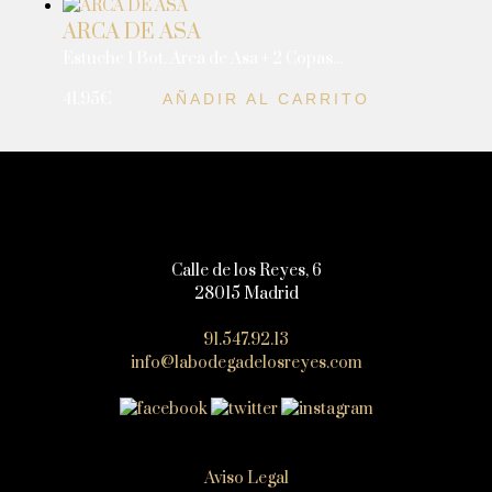
ARCA DE ASA
Estuche 1 Bot. Arca de Asa + 2 Copas...
41,95
€
AÑADIR AL CARRITO
Calle de los Reyes, 6
28015 Madrid
91.547.92.13
info@labodegadelosreyes.com
Aviso Legal